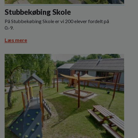
o
l
Stubbekøbing Skole
d
På Stubbekøbing Skole er vi 200 elever fordelt på
e
0.-9.
t
Læs mere