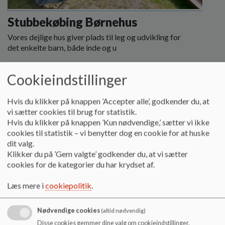
Stubbekøbing Børnehus
Vores dejlige hus giver plads til leg og udvikling for
det enkelte barn, både inde og u
Læs mere
Cookieindstillinger
Hvis du klikker på knappen ’Accepter alle’, godkender du, at
vi sætter cookies til brug for statistik.
Hvis du klikker på knappen ’Kun nødvendige,’ sætter vi ikke
cookies til statistik – vi benytter dog en cookie for at huske
dit valg.
Klikker du på ’Gem valgte’ godkender du, at vi sætter
cookies for de kategorier du har krydset af.
Læs mere i
cookiepolitik
.
Nødvendige cookies
(altid nødvendig)
Disse cookies gemmer dine valg om cookieindstillinger.