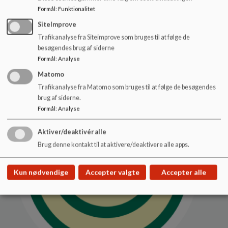
Formål
:
Funktionalitet
Æblehuset
SiteImprove
Trafikanalyse fra Siteimprove som bruges til at følge de
Æblehuset er et integreret dagtilbud for børn i
besøgendes brug af siderne
alderen 0-6 år.
Formål
:
Analyse
Læs mere
Matomo
Trafikanalyse fra Matomo som bruges til at følge de besøgendes
brug af siderne.
Formål
:
Analyse
Aktiver/deaktivér alle
Brug denne kontakt til at aktivere/deaktivere alle apps.
Kun nødvendige
Accepter valgte
Accepter alle